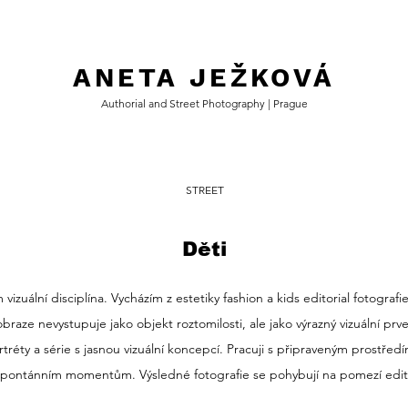
ANETA JEŽKOVÁ
Authorial and Street Photography | Prague
STREET
Děti
zuální disciplína. Vycházím z estetiky fashion a kids editorial fotografie, 
braze nevystupuje jako objekt roztomilosti, ale jako výrazný vizuální pr
rtréty a série s jasnou vizuální koncepcí. Pracuji s připraveným prostředí
spontánním momentům. Výsledné fotografie se pohybují na pomezí edito