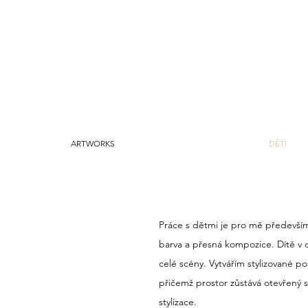
ARTWORKS
DĚTI
Práce s dětmi je pro mě především vi
barva a přesná kompozice. Dítě v o
celé scény. Vytvářím stylizované po
přičemž prostor zůstává otevřený 
stylizace.