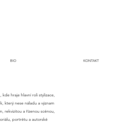
BIO
KONTAKT
kde hraje hlavní roli stylizace,
vek, který nese náladu a význam
m, rekvizitou a řízenou scénou,
riálu, portrétu a autorské