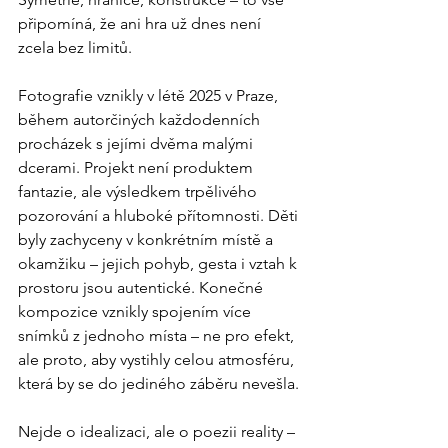
připomíná, že ani hra už dnes není 
zcela bez limitů.
Fotografie vznikly v létě 2025 v Praze, 
během autorčiných každodenních 
procházek s jejími dvěma malými 
dcerami. Projekt není produktem 
fantazie, ale výsledkem trpělivého 
pozorování a hluboké přítomnosti. Děti 
byly zachyceny v konkrétním místě a 
okamžiku – jejich pohyb, gesta i vztah k 
prostoru jsou autentické. Konečné 
kompozice vznikly spojením více 
snímků z jednoho místa – ne pro efekt, 
ale proto, aby vystihly celou atmosféru, 
která by se do jediného záběru nevešla.
Nejde o idealizaci, ale o poezii reality – 