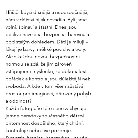
Hřiště, kdysi drsnější a nebezpečnější, 
nám v dětství nijak nevadila. Byli jsme 
volní, špinaví a šťastní. Dnes jsou 
pečlivě navržená, bezpečná, barevná a 
pod stálým dohledem. Děti je milují – 
lákají je barvy, měkké povrchy a tvary. 
Ale s každou novou bezpečnostní 
normou se zdá, že jim zároveň 
vštěpujeme myšlenku, že dokonalost, 
pořádek a kontrola jsou důležitější než 
svoboda. A kde v tom všem zůstává 
prostor pro imaginaci, přirozený pohyb 
a odolnost?
Každá fotografie této série zachycuje 
jemné paradoxy současného dětství: 
přítomnost dospělého, který chrání, 
kontroluje nebo tiše pozoruje. 
Symetrie, hranice, konstrukce – to vše 