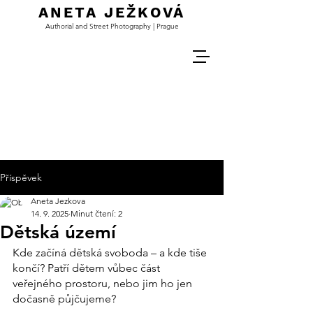
ANETA JEŽKOVÁ
Authorial and Street Photography | Prague
Příspěvek
Aneta Jezkova
14. 9. 2025
Minut čtení: 2
Dětská území
Kde začíná dětská svoboda – a kde tiše 
končí? Patří dětem vůbec část 
veřejného prostoru, nebo jim ho jen 
dočasně půjčujeme?