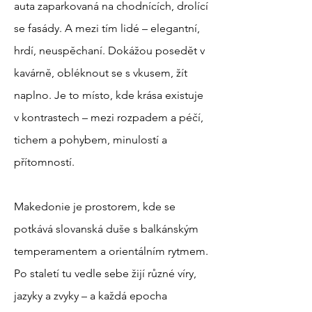
auta zaparkovaná na chodnících, drolící
se fasády. A mezi tím lidé – elegantní,
hrdí, neuspěchaní. Dokážou posedět v
kavárně, obléknout se s vkusem, žít
naplno. Je to místo, kde krása existuje
v kontrastech – mezi rozpadem a péčí,
tichem a pohybem, minulostí a
přítomností.
Makedonie je prostorem, kde se
potkává slovanská duše s balkánským
temperamentem a orientálním rytmem.
Po staletí tu vedle sebe žijí různé víry,
jazyky a zvyky – a každá epocha