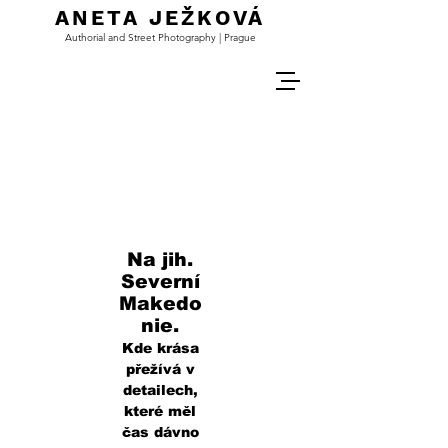
ANETA JEŽKOVÁ
Authorial and Street Photography | Prague
Na jih.
Severní
Makedo
nie.
Kde krása
přežívá v
detailech,
které měl
čas dávno