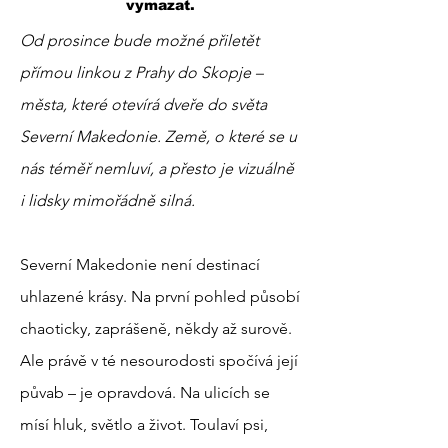
vymazat.
Od prosince bude možné přiletět
přímou linkou z Prahy do Skopje –
města, které otevírá dveře do světa
Severní Makedonie. Země, o které se u
nás téměř nemluví, a přesto je vizuálně
i lidsky mimořádně silná.
Severní Makedonie není destinací
uhlazené krásy. Na první pohled působí
chaoticky, zaprášeně, někdy až surově.
Ale právě v té nesourodosti spočívá její
půvab – je opravdová. Na ulicích se
mísí hluk, světlo a život. Toulaví psi,